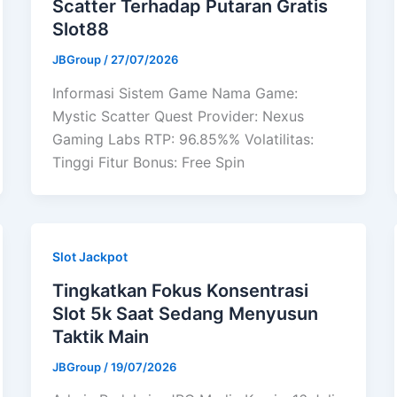
Scatter Terhadap Putaran Gratis
Slot88
JBGroup
/
27/07/2026
Informasi Sistem Game Nama Game:
Mystic Scatter Quest Provider: Nexus
Gaming Labs RTP: 96.85%% Volatilitas:
Tinggi Fitur Bonus: Free Spin
Slot Jackpot
Tingkatkan Fokus Konsentrasi
Slot 5k Saat Sedang Menyusun
Taktik Main
JBGroup
/
19/07/2026