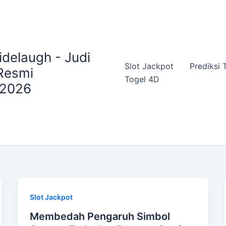
idelaugh - Judi
Slot Jackpot
Prediksi 
 Resmi
Togel 4D
 2026
Slot Jackpot
Membedah Pengaruh Simbol